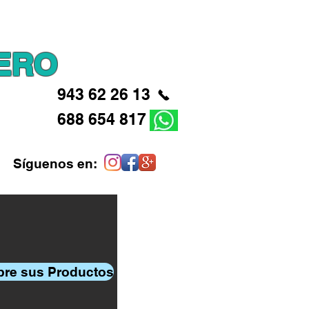
ios
Quienes somos
Contacto
ERO
943 62 26 13
688 654 817
Síguenos en:
re sus Productos