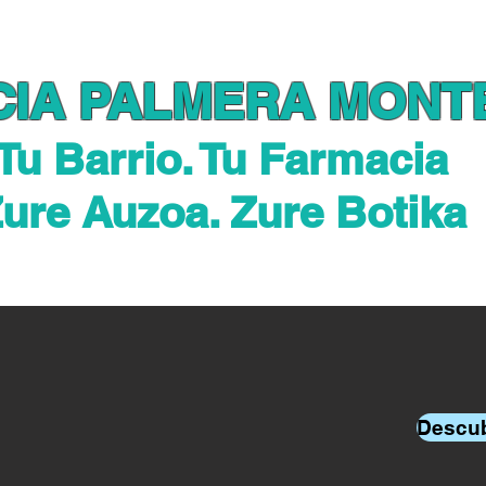
a Online
Tarjeta Cliente
Consejos
Servic
CIA PALMERA MONT
Tu Barrio. Tu Farmacia
ure Auzoa. Zure Botika
Descub